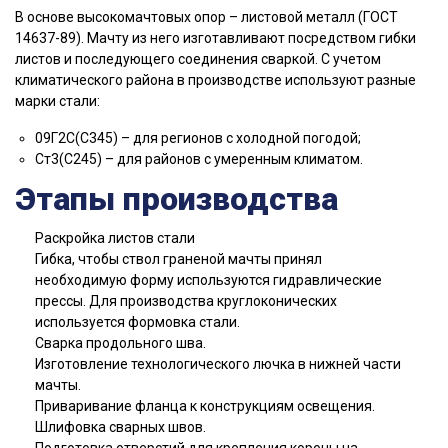
В основе высокомачтовых опор – листовой металл (ГОСТ
14637-89). Мачту из него изготавливают посредством гибки
листов и последующего соединения сваркой. С учетом
климатического района в производстве используют разные
марки стали:
09Г2С(С345) – для регионов с холодной погодой;
Ст3(С245) – для районов с умеренным климатом.
Этапы производства
Раскройка листов стали
Гибка, чтобы ствол граненой мачты принял
необходимую форму используются гидравлические
прессы. Для производства круглоконических
используется формовка стали.
Сварка продольного шва.
Изготовление технологического лючка в нижней части
мачты.
Приваривание фланца к конструкциям освещения.
Шлифовка сварных швов.
Подготовка отверстий для крепления короны на