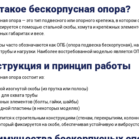
такое бескорпусная опора?
ная опора — это тип подвесного или опорного крепежа, в котором 
сируется с помощью стальной скобы, хомута и крепёжных элемен
ых габаритах и весе.
ры часто обозначаются как ОПБ (опора подвеска бескорпусная), на
трубы и нагрузки. Наиболее востребованной моделью является ОПБ
струкция и принцип работы
ная опора состоит из:
ой изогнутой скобы (из прутка или полосы)
 для охвата трубы
ных элементов (болты, гайки, шайбы)
дной пластины (в некоторых моделях)
пится к строительным конструкциям (стенам, перекрытиям, колонн
который фиксируется на скобе, обеспечивая устойчивую и виброус
имущества бескорпусных оп