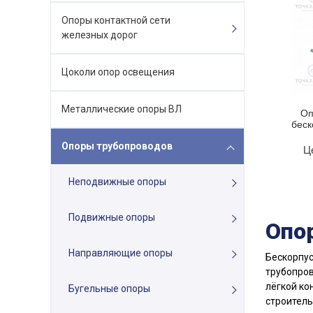
Опоры контактной сети
железных дорог
Цоколи опор освещения
Металлические опоры ВЛ
Оп
беск
Опоры трубопроводов
Ц
Неподвижные опоры
Подвижные опоры
Опо
Направляющие опоры
Бескорпус
трубопров
лёгкой ко
Бугельные опоры
строитель