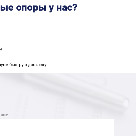
ые опоры у нас?
м
зуем быструю доставку.
ние