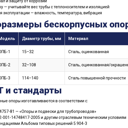
ал и защиту от коррозии
ку — учитывайте вес трубы с теплоносителем и изоляцией
я эксплуатации — влажность, температура, вибрация
оразмеры бескорпусных опор
Модель
Диаметр трубы, мм
Материал
ОПБ-1
15–32
Сталь, оцинкованная
ОПБ-2
32–108
Сталь, оцинкованная/окрашен
ОПБ-3
114–140
Сталь повышенной прочности
Т и стандарты
ные опоры изготавливаются в соответствии с:
4757-81 — «Опоры и подвески для трубопроводов»
2-001-14748417-2005 и другим отраслевым техническим условиям
ндациями Альбома типовых решений 5.904-3