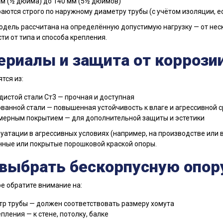
мм (½ дюйма) до 140 мм (5½ дюймов)
аются строго по наружному диаметру трубы (с учётом изоляции, ес
дель рассчитана на определённую допустимую нагрузку — от неск
ти от типа и способа крепления.
ериалы и защита от коррози
тся из:
дистой стали Ст3 — прочная и доступная
ванной стали — повышенная устойчивость к влаге и агрессивной 
мерным покрытием — для дополнительной защиты и эстетики
уатации в агрессивных условиях (например, на производстве или
ные или покрытые порошковой краской опоры.
 выбрать бескорпусную опор
е обратите внимание на:
р трубы — должен соответствовать размеру хомута
пления — к стене, потолку, балке