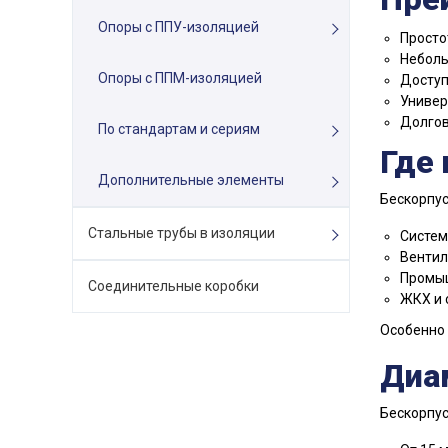
Опоры с ППУ-изоляцией
Просто
Неболь
Опоры с ППМ-изоляцией
Доступ
Универ
Долгов
По стандартам и сериям
Где
Дополнительные элементы
Бескорпус
Стальные трубы в изоляции
Систем
Вентил
Промыш
Соединительные коробки
ЖКХ и 
Особенно 
Диа
Бескорпус