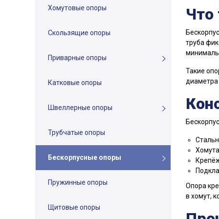
Хомутовые опоры
Что 
Бескорпус
Скользящие опоры
труба фик
минимальн
Приварные опоры
Такие опо
диаметра 
Катковые опоры
Кон
Швеллерные опоры
Бескорпус
Трубчатые опоры
Стальн
Хомута
Бескорпусные опоры
Крепёж
Подкла
Пружинные опоры
Опора кре
в хомут, 
Щитовые опоры
Пре