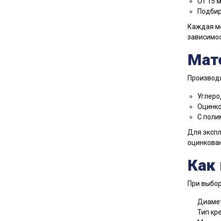
От 15 
Подбир
Каждая мо
зависимос
Мат
Производя
Углеро
Оцинко
С поли
Для экспл
оцинкован
Как
При выбор
Диамет
Тип кре